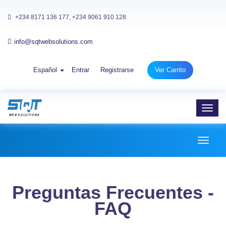
+234 8171 136 177, +234 9061 910 128
info@sqtwebsolutions.com
Español
Entrar
Registrarse
Ver Carrito
Toggl
navig
Toggl
naviga
Preguntas Frecuentes -
FAQ