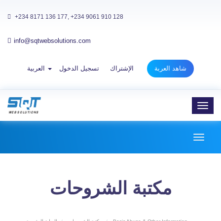
+234 8171 136 177, +234 9061 910 128
info@sqtwebsolutions.com
شاهد العربة
الإشتراك
تسجيل الدخول
العربية
Toggl
navig
Toggl
naviga
مكتبة الشروحات